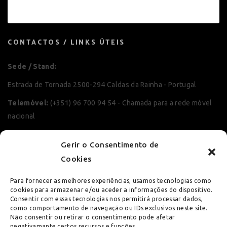
CONTACTOS / LINKS ÚTEIS
Sede / Stand:
Estrada de Tornada 2500-294 Caldas da Rainha - Portugal
Telemóvel:
(+351) 96 700 94 54 - Chamada para a rede móvel
nacional
Telefone e Fax:
(+351) 262 881 423 - Chamada para a rede fixa
Gerir o Consentimento de
nacional
Cookies
e-mail:
geral@fernandomsferreira.com
Para fornecer as melhores experiências, usamos tecnologias como
Política de Privacidade
cookies para armazenar e/ou aceder a informações do dispositivo.
Consentir com essas tecnologias nos permitirá processar dados,
Política de Cookies
como comportamento de navegação ou IDs exclusivos neste site.
Não consentir ou retirar o consentimento pode afetar
Livro de Reclamações Online
negativamante certos recursos e funções.