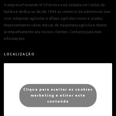
A empresa Fernando M S Ferreira está sediada em Caldas da
Rainha e dedica-se desde 1994 ao comércio de automóveis low-
cost, máquinas agrícolas e alfaias agrícolas novas e usadas.
Representamos várias marcas de maquinaria agrícola e damos
acompanhamento aos nossos clientes. Contacte para mais
informações.
LOCALIZAÇÃO
Clique para aceitar os cookies
marketing e ativar este
conteúdo