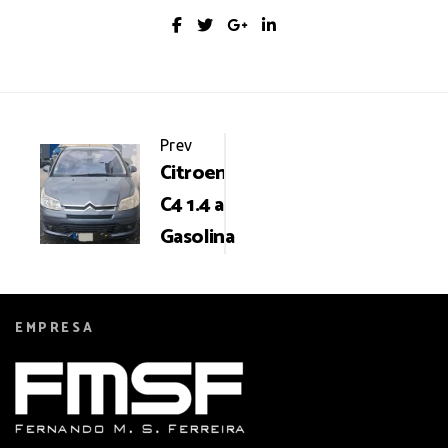
Portfolio
Prev
Citroen
navigation
C4 1.4 a
Gasolina
EMPRESA