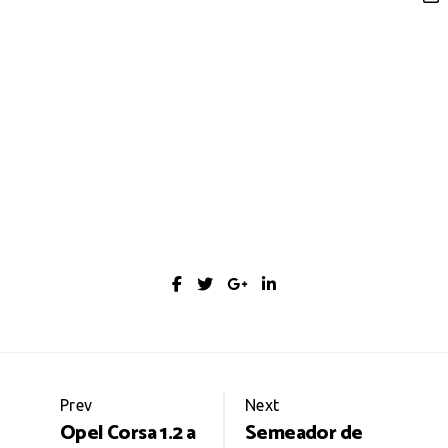
Portfolio
Prev
Next
Opel Corsa 1.2 a
Semeador de