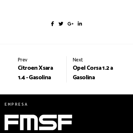
Portfolio
Prev
Next
Citroen Xsara
Opel Corsa 1.2 a
navigation
1.4 - Gasolina
Gasolina
EMPRESA