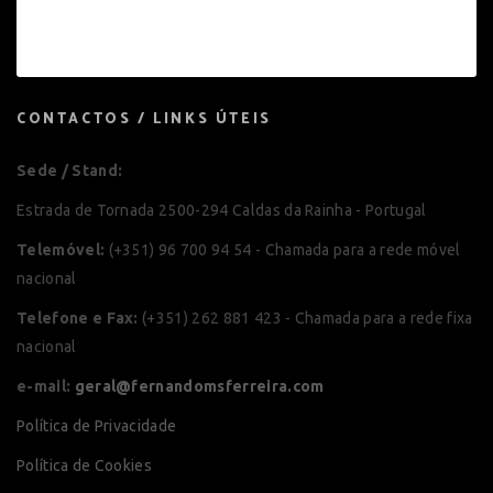
CONTACTOS / LINKS ÚTEIS
Sede / Stand:
Estrada de Tornada 2500-294 Caldas da Rainha - Portugal
Telemóvel:
(+351) 96 700 94 54 - Chamada para a rede móvel
nacional
Telefone e Fax:
(+351) 262 881 423 - Chamada para a rede fixa
nacional
e-mail:
geral@fernandomsferreira.com
Política de Privacidade
Política de Cookies