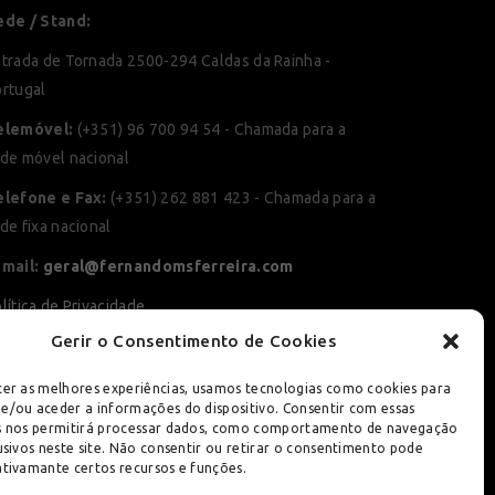
ede / Stand:
trada de Tornada 2500-294 Caldas da Rainha -
rtugal
elemóvel:
(+351) 96 700 94 54 - Chamada para a
de móvel nacional
elefone e Fax:
(+351) 262 881 423 - Chamada para a
de fixa nacional
-mail:
geral@fernandomsferreira.com
lítica de Privacidade
Gerir o Consentimento de Cookies
lítica de Cookies
vro de Reclamações Online
cer as melhores experiências, usamos tecnologias como cookies para
e/ou aceder a informações do dispositivo. Consentir com essas
entros RAL
s nos permitirá processar dados, como comportamento de navegação
usivos neste site. Não consentir ou retirar o consentimento pode
ativamante certos recursos e funções.