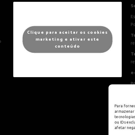
S
Es
Po
Clique para aceitar os cookies
T
marketing e ativar este
o
re
conteúdo
T
re
e
Po
Po
Li
Para forne
armazenar 
C
tecnologia
ou IDs excl
afetar neg