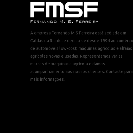
A empresa Fernando M S Ferreira está sediada em
Caldas da Rainha e dedica-se desde 1994 ao comérci
de automóveis low-cost, máquinas agrícolas e alfaias
agrícolas novas e usadas. Representamos várias
marcas de maquinaria agrícola e damos
acompanhamento aos nossos clientes. Contacte para
mais informações.