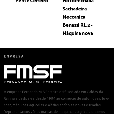
Pente Ceifeiro
Motoenchada
navigation
Sachadeira
Meccanica
Benassi RL 2 -
Máquina nova
EMPRESA
A empresa Fernando M S Ferreira está sediada em Caldas da
Rainha e dedica-se desde 1994 ao comércio de automóveis low-
cost, máquinas agrícolas e alfaias agrícolas novas e usadas.
Representamos várias marcas de maquinaria agrícola e damos